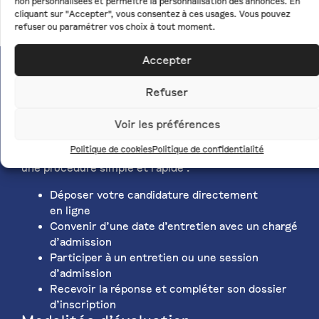
non personnalisées et permettre la personnalisation des annonces. En
cliquant sur "Accepter", vous consentez à ces usages. Vous pouvez
refuser ou paramétrer vos choix à tout moment.
Accepter
Modalités
Refuser
Modalités d’accès
Voir les préférences
Politique de cookies
Politique de confidentialité
Les admissions sont ouvertes toute l’année avec
une procédure simple et rapide :
Déposer votre candidature directement
en ligne
Convenir d’une date d’entretien avec un chargé
d’admission
Participer à un entretien ou une session
d’admission
Recevoir la réponse et compléter son dossier
d’inscription